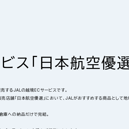
業種・業態から探す
ソリューションから探す
サイト内検索
キーワ
キーワ
キーワ
ソリューション一覧を見る
ソリューション一覧を見る
ソリューション一覧を見る
#
#
#
人気の
人気の
人気の
03
03
03
04
04
04
タグ一覧
タグ一覧
タグ一覧
品質の高い
ービス「日本航空優選
プロモーション支
サービス向上・
ITで業務
自治体・行政機関
サービスを
製造業
援
効率化を図りたい
販路拡大
提供したい
07
07
07
08
08
08
売するJALの越境ECサービスです。
地域活性化
賑わう
地域の魅力を
地域活性化
の販売店舗「日本航空優選」において、JALがおすすめする商品として
まちづくりをした
IT・情報通信
－関係・交流
金融・保険
お問い
お問い
お問い
－地域産業支援－
発信したい
人口拡大－
い
まず
まず
まず
倉庫への納品だけで完結。