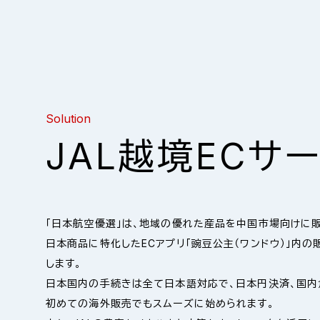
課題から探す
ソリューションから探す
業種・業態から探す
課題から探す
Solution
01
01
01
02
02
02
JAL越境ECサ
快適に
人財育成・福利厚
環境経営を
観光・サービス
出張支援
学校・教育機関
出張・移動したい
推進したい
生
05
05
05
06
06
06
「日本航空優選」は、地域の優れた産品を中国市場向けに販
商品や
人財と組織を
日本商品に特化したECアプリ「豌豆公主（ワンドウ）」内
業務効率化・IT
小売・流通
サービスを広めた
医療・福祉
環境対応
成長させたい
します。
い
日本国内の手続きは全て日本語対応で、日本円決済、国内
初めての海外販売でもスムーズに始められます。