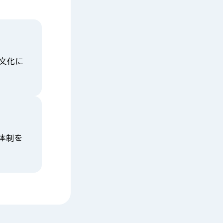
や文化に
体制を