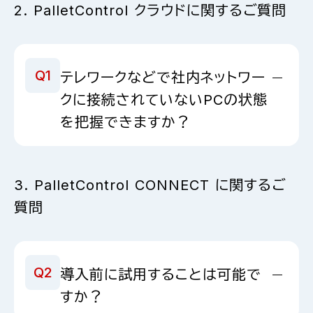
2. PalletControl クラウドに関するご質問
PalletControlユーザーサポートサービス（保守サービス）
やSEサポートサービスなど、さまざまなサポートをご用
意しております。
Q1
テレワークなどで社内ネットワー
クに接続されていないPCの状態
を把握できますか？
はい、可能です。オフィスに出社しない勤務スタイルが浸
3. PalletControl CONNECT に関するご
透し、インターネット環境で利用するPCが増加しています
質問
が、PalletControl Cloudはクラウド環境なので、サーバ
ーやVPNの準備は不要で、インターネット接続するだけで
利用可能です。自宅や旅行先など、社内ネットワークに接
続していないPCの状態も可視化できます。多拠点やテレ
Q2
導入前に試用することは可能で
ワークにも簡単に対応できます。
すか？