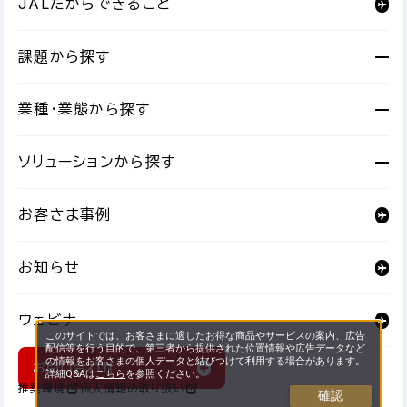
JALだからできること
課題から探す
快適に出張・移動したい
業種・業態から探す
環境経営を推進したい
観光・サービス
学校・教育機関
ソリューションから探す
品質の高いサービスを提供したい
自治体・行政機関
製造業
出張支援
ITで業務効率化を図りたい
お客さま事例
小売・流通
医療・福祉
人財育成・福利厚生
人財と組織を成長させたい
プライベートジェットチャーター手配
プロモーション支援
IT・情報通信
金融・保険
お知らせ
JALダイバーシティコミュニケーション体験
商品やサービスを広めたい
SAFによるCO₂削減証書「JAL Corporate SAF
サービス向上・販路拡大
JALカード媒体を活用したプロモーション
Program」
JALビジネスキャリアサポート
賑わうまちづくりをしたい
業務効率化・IT
持続可能な観光地の実現を支援するソリューションサ
ウェビナー
JAL機内広告メディアを活用したプロモーション
環境対応
法人向けJALカード
JAL 客室乗務員体験プログラム
地域の魅力を発信したい
このサイトでは、お客さまに適したお得な商品やサービスの案内、広告
ービス（STS）
法人向けJALカード
配信等を行う目的で、第三者から提供された位置情報や広告データなど
地域活性化 －関係・交流人口拡大－
「JAL Wellness & Travel」を活用した誘客プロモー
の情報をお客さまの個人データと結びつけて利用する場合があります。
国際線 法人向け海外出張プログラム「JALコーポレー
果物・野菜の収穫体験
水を変える技術「ウルトラファインバブル」
お問い合わせ
JALビジネスキャリアサポート
国際線航空券購入精算システム「JAL PassAge コー
詳細Q&Aは
こちら
を参照ください。
地域活性化 －地域産業支援－
ション
推奨環境
トフライトメリット」
個人情報の取り扱い
持続可能な観光地の実現を支援するソリューションサ
確認
交流・共創・合宿型ビジネスソリューション・パッケージ
ポレートプラン」
SAFによるCO₂削減証書「JAL Corporate SAF