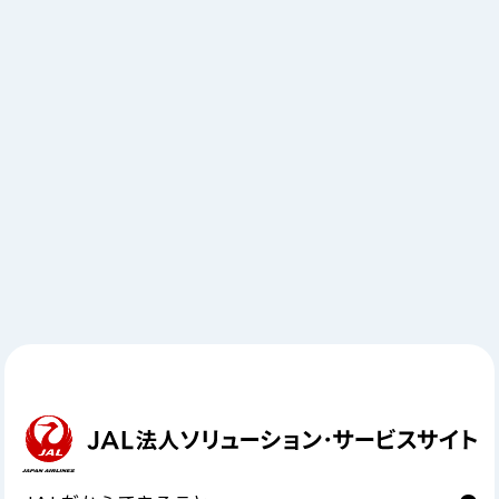
JAL機内広告メディアを活用したプロモーション
Contact
お⾒積もり、ご不明点など
お気軽に相談ください。
お問い合わせ
まずは相談する