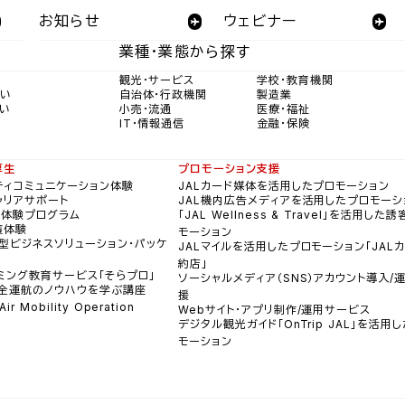
お知らせ
ウェビナー
業種・業態から探す
観光・サービス
学校・教育機関
たい
自治体・行政機関
製造業
い
小売・流通
医療・福祉
IT・情報通信
金融・保険
厚生
プロモーション支援
ティコミュニケーション体験
JALカード媒体を活用したプロモーション
ャリアサポート
JAL機内広告メディアを活用したプロモーシ
員体験プログラム
「JAL Wellness & Travel」を活用した
穫体験
モーション
型ビジネスソリューション・パッケ
JALマイルを活用したプロモーション「JAL
約店」
ミング教育サービス「そらプロ」
ソーシャルメディア（SNS）アカウント導入/
全運航のノウハウを学ぶ講座
援
ir Mobility Operation
Webサイト・アプリ制作/運用サービス
デジタル観光ガイド「OnTrip JAL」を活用
モーション