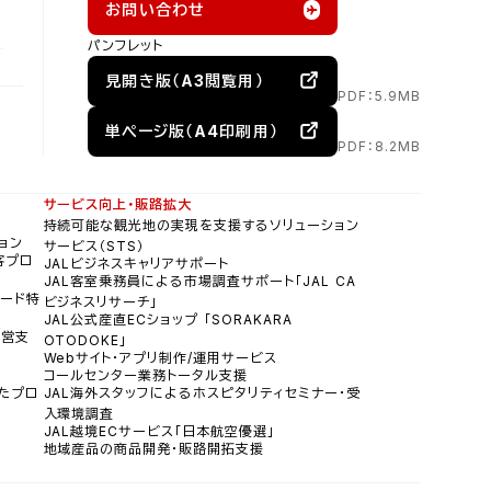
お問い合わせ
パンフレット
見開き版（A3閲覧用）
PDF：5.9MB
単ページ版（A4印刷用）
PDF：8.2MB
サービス向上・販路拡大
持続可能な観光地の実現を支援するソリューション
ョン
サービス（STS）
誘客プロ
JALビジネスキャリアサポート
JAL客室乗務員による市場調査サポート「JAL CA
カード特
ビジネスリサーチ」
JAL公式産直ECショップ 「SORAKARA
運営支
OTODOKE」
Webサイト・アプリ制作/運用サービス
コールセンター業務トータル支援
したプロ
JAL海外スタッフによるホスピタリティセミナー・受
入環境調査
JAL越境ECサービス「日本航空優選」
地域産品の商品開発・販路開拓支援