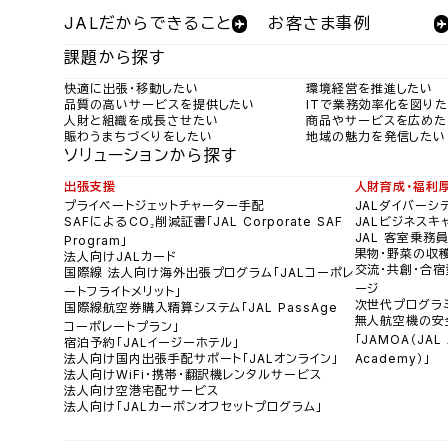
JALだからできること
お客さま事例
課題から探す
快適に出張・移動したい
環境経営を推進したい
品質の高いサービスを提供したい
ITで業務効率化を図り
人財と組織を成長させたい
商品やサービスを広めた
賑わうまちづくりをしたい
地域の魅力を発信したい
ソリューションから探す
出張支援
人財育成・福利
プライベートジェットチャーター手配
JALダイバーシ
SAFによるCO₂削減証書「JAL Corporate SAF
JALビジネスキ
JAL 客室乗務
Program」
果物・野菜の収
法人向けJALカード
交流・共創・合宿
国際線 法人向け海外出張プログラム「JALコーポレ
ージ
ートフライトメリット」
次世代プログラ
国際線航空券購入精算システム「JAL PassAge
無人航空機の安
コーポレートプラン」
「JAMOA（JAL A
宿泊予約「JALイージーホテル」
法人向け国内出張手配サポート「JALオンライン」
Academy）」
法人向けWiFi・携帯・翻訳機レンタルサービス
法人向け空港宅配サービス
法人向け「JALカーボンオフセットプログラム」