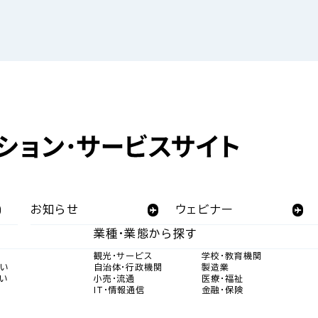
お知らせ
ウェビナー
業種・業態から探す
観光・サービス
学校・教育機関
たい
自治体・行政機関
製造業
い
小売・流通
医療・福祉
IT・情報通信
金融・保険