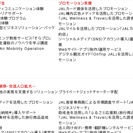
厚生
プロモーション支援
ティコミュニケーション体験
JALカード媒体を活用したプロモーション
ャリアサポート
JAL機内広告メディアを活用したプロモーシ
員体験プログラム
「JAL Wellness & Travel」を活用した
穫体験
モーション
型ビジネスソリューション・パッケ
JALマイルを活用したプロモーション「JAL
約店」
ミング教育サービス「そらプロ」
ソーシャルメディア（SNS）アカウント導入/
全運航のノウハウを学ぶ講座
援
ir Mobility Operation
Webサイト・アプリ制作/運用サービス
デジタル観光ガイド「OnTrip JAL」を活用
モーション
関係・交流人口拡大－
地の実現を支援するソリューション
プライベートジェットチャーター手配
メディアを活用したプロモーション
JAL客室乗務員による市場調査サポート「JA
ビジネスリサーチ」
先納税®」導入サポート
助成金を活用した「ふるさと応援割」旅行商
素材を活用した旅行商品造成
「JAL Wellness & Travel」を活用した
モーション
税
法人向けWiFi・携帯・翻訳機レンタルサービ
ア（SNS）アカウント導入/運営支
Webサイト・アプリ制作/運用サービス