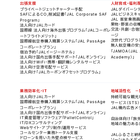
出張支援
人財育成・福利
プライベートジェットチャーター手配
JALダイバーシ
SAFによるCO₂削減証書「JAL Corporate SAF
JALビジネスキ
JAL 客室乗務
Program」
果物・野菜の収
法人向けJALカード
交流・共創・合宿
国際線 法人向け海外出張プログラム「JALコーポレ
ージ
ートフライトメリット」
次世代プログラ
国際線航空券購入精算システム「JAL PassAge
無人航空機の安
コーポレートプラン」
「JAMOA（JAL A
宿泊予約「JALイージーホテル」
法人向け国内出張手配サポート「JALオンライン」
Academy）」
法人向けWiFi・携帯・翻訳機レンタルサービス
法人向け空港宅配サービス
法人向け「JALカーボンオフセットプログラム」
業務効率化・IT
地域活性化 －
法人向けJALカード
持続可能な観光
国際線航空券購入精算システム「JAL PassAge
サービス（STS）
コーポレートプラン」
JAL機内広告
法人向け国内出張手配サポート「JALオンライン」
IT資産管理ソフトウェア「PalletControl」
自治体向け「旅
IT/DXコンサルティング
地域の魅力ある
Webサイト・アプリ制作/運用サービス
コールセンター業務トータル支援
JALふるさと納
ドローンを用いた外壁点検サービス
ソーシャルメディ