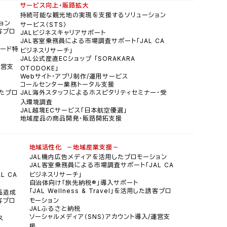
サービス向上・販路拡大
持続可能な観光地の実現を支援するソリューション
ョン
サービス（STS）
誘客プロ
JALビジネスキャリアサポート
JAL客室乗務員による市場調査サポート「JAL CA
カード特
ビジネスリサーチ」
JAL公式産直ECショップ 「SORAKARA
運営支
OTODOKE」
Webサイト・アプリ制作/運用サービス
コールセンター業務トータル支援
したプロ
JAL海外スタッフによるホスピタリティセミナー・受
入環境調査
JAL越境ECサービス「日本航空優選」
地域産品の商品開発・販路開拓支援
地域活性化 －地域産業支援－
JAL機内広告メディアを活用したプロモーション
JAL客室乗務員による市場調査サポート「JAL CA
L CA
ビジネスリサーチ」
自治体向け「旅先納税®」導入サポート
「JAL Wellness & Travel」を活用した誘客プロ
品造成
誘客プロ
モーション
JALふるさと納税
ソーシャルメディア（SNS）アカウント導入/運営支
ス
援